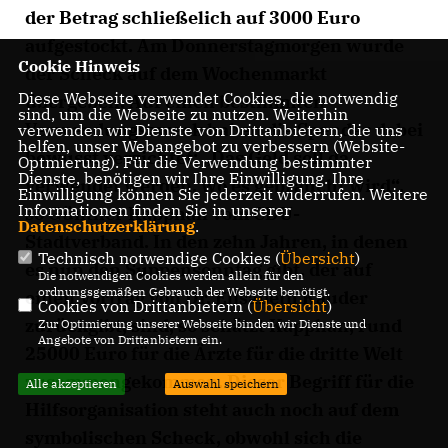
der Betrag schließelich auf 3000 Euro
aufgestockt. Am Donnerstagmorgen wurde
Cookie Hinweis
der Scheck auf dem Wochenmarkt
Diese Webseite verwendet Cookies, die notwendig
übergeben. Auf einen bestimmten
sind, um die Webseite zu nutzen. Weiterhin
Verwendungszweck haben die Spender dabei
verwenden wir Dienste von Drittanbietern, die uns
helfen, unser Webangebot zu verbessern (Website-
bewusst verzichtet: „Das Geld soll da
Optmierung). Für die Verwendung bestimmter
Dienste, benötigen wir Ihre Einwilligung. Ihre
verwendet werden, wo es gebraucht wird“,
Einwilligung können Sie jederzeit widerrufen. Weitere
Informationen finden Sie in unserer
so Günther Kapphan vom CDU-
Datenschutzerklärung
.
Stadtverband. In den zehn Jahren, in denen
Technisch notwendige Cookies (
Übersicht
)
es nun den Suppensonntag gibt, der auf
Die notwendigen Cookies werden allein für den
ordnungsgemäßen Gebrauch der Webseite benötigt.
einen Vortrag von Dr. Elisabeth Kauder
Cookies von Drittanbietern (
Übersicht
)
zurückgibt, sind, so schätzt Kapphan, rund
Zur Optimierung unserer Webseite binden wir Dienste und
Angebote von Drittanbietern ein.
25000 Euro für die Ärzte für die dritte Welt
zusammengekommen. Dieser Begriff für die
Alle akzeptieren
Auswahl speichern
Hilfsorganisation steht auch noch auf dem
symbolischen Scheck, obwohl sich die