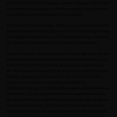
auf die Unternehmen zugehen, deren Anliegen aufnehmen
und versuchen Lösungen zu finden, entsteht eine positive
Identifikation mit dem Standort Trossingen.
Eine Ihrer Initiativen ist die „Existenzgründer-Patenschaft“,
bei der erfahrene Unternehmer als Paten Existenzgründern
über längere Zeit mit Rat und Tat zur Seite stehen. Konnten
Sie solche Patenschaften bereits konkret vermitteln?
Nein, noch nicht. Das ist auch eine recht junge Idee, die aus
einer Veranstaltung des Kompetenzzentrums Kultur- und
Kreativwirtschaft des Bundes im Kesselhaus entstanden
ist. Wir sind mit diesem Projekt daher noch relativ früh am
Anfang. Es gibt jedenfalls aus der Hochschule und den
Unternehmen heraus ein großes Potenzial für
Existenzgründungen. Es gibt andererseits auch viele ältere
Menschen, die aus dem Berufsleben ausgeschieden sind,
die aber viel Wissen und Erfahrungen haben, die sie gerne
noch nutzen möchten. Die meisten Existenzgründungen
scheitern innerhalb der ersten zwei Jahre und die Gründe
dafür sind oft Unerfahrenheit und die Scheu, Andere zu