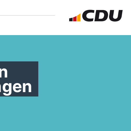
n
ngen