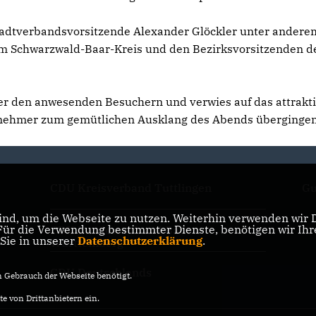
tadtverbandsvorsitzende Alexander Glöckler unter andere
 Schwarzwald-Baar-Kreis und den Bezirksvorsitzenden d
er den anwesenden Besuchern und verwies auf das attrakt
lnehmer zum gemütlichen Ausklang des Abends übergingen
CDU Kreisverband Tuttlingen
Gu
nd, um die Webseite zu nutzen. Weiterhin verwenden wir Di
r die Verwendung bestimmter Dienste, benötigen wir Ihre 
CDU Landesverband Baden-
 Sie in unserer
Datenschutzerklärung
.
Württemberg
CDU Deutschlands
Gebrauch der Webseite benötigt.
e von Drittanbietern ein.