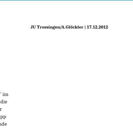
JU Trossingen/A.Glöckler | 17.12.2012
" im
 die
r
ipp
nde