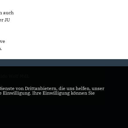
m auch
er JU
ive
.
ido Wolf MdL
enste von Drittanbietern, die uns helfen, unser
Einwilligung. Ihre Einwilligung können Sie