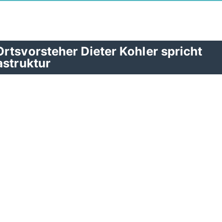
rtsvorsteher Dieter Kohler spricht
astruktur