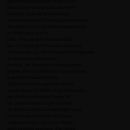
gerodetenGrundstückeverkauft sei.
Eine sichere und gute Rendite sieht
Henn für jene, die sich an einem
Windkraftprojekt in Trossingen beteiligen.
Ob überhaupt an der Gemarkungsgrenze
zu Deißlingen gebaut
wird, steht derzeit aber noch nicht
fest. Zunächst geht es in den nächsten
Monaten darum, die Windgeschwindigkeiten
am geplanten Standort zu
messen. Die Versammlungsteilnehmer
zeigten sich mehrheitlich aufgeschlossen
gegenüber diesem Projekt.
Giftpfeile in Richtung Freie Wähler
schoss Henn mit Blick auf die Diskussion
um flächendeckendes Tempo 30
ab. Deren Abstimmungsverhalten –
die Fraktion hatte sich einhellig für die
Einrichtung von Tempo-30-Zonen
ausgesprochen – sei so vor Jahren
nicht denkbar gewesen. „Die haben