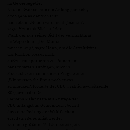
im Gewerbegebiet
Neuen. Zwar sei nun ein Anfang gemacht,
doch gebe es deutlich Luft
nach oben. „Neuen wird nicht gesehen“,
sagte Henn mit Blick auf den
Wald, der aus seiner Sicht der Vermarktung
im Wege stehe. „DieBäume
müssen weg“, sagte Henn, um die Attraktivität
der Flächen besser nach
außen transportieren zu können. Im
benachbarten Tuningen, auch in
Stockach, sei man in dieser Frage weiter.
Wir müssen die Braut noch etwas
schmücken“, forderte der CDU-Fraktionsvorsitzende.
Bürgermeister Dr.
Clemens Maier hatte auf Anfrage der
CDU unlängst im Gemeinderat betont
dass eine Rodung der Waldflächen
erst dann genehmigt werde,
wennein größerer Teil der bereits jetzt