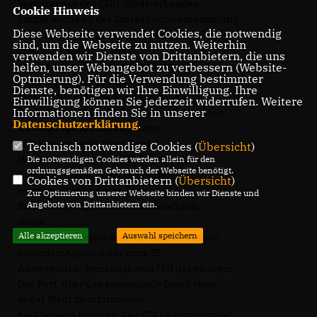
Vorsitzender des CDU-Stadtverbandes,
Cookie Hinweis
blickte während der Jahreshauptversammlung
Diese Webseite verwendet Cookies, die notwendig
noch einmal auf ein ereignisreiches
sind, um die Webseite zu nutzen. Weiterhin
Jahr zurück. Dazu zählte
verwenden wir Dienste von Drittanbietern, die uns
wieder einmal der „Suppensonntag“
helfen, unser Webangebot zu verbessern (Website-
Optmierung). Für die Verwendung bestimmter
– ein Tag im November, bei dem
Dienste, benötigen wir Ihre Einwilligung. Ihre
regelmäßig größere Summen für die
Einwilligung können Sie jederzeit widerrufen. Weitere
Informationen finden Sie in unserer
Ärzte für die Dritte Welt zusammenkommen.
Datenschutzerklärung
.
Im vergangenen Jahr konnten
laut Kassenbericht von Petra
Technisch notwendige Cookies (
Übersicht
)
Hermann immerhin 1700 Euro an Dr.
Die notwendigen Cookies werden allein für den
ordnungsgemäßen Gebrauch der Webseite benötigt.
Joachim Gollnau und Co. überreicht
Cookies von Drittanbietern (
Übersicht
)
werden. Gast Andreas Jung,
Zur Optimierung unserer Webseite binden wir Dienste und
Angebote von Drittanbietern ein.
BundestagsabgeordneterausStockach,
zeigte
Alle akzeptieren
Auswahl speichern
sich von der Aktion angetan und versprach
unterdemApplaus der circa 25
Anwesenden, beim nächsten Mal dabeizusein.
Der Part, über das kommunale Geschehen
in der Stadt zu informieren,
fiel Clemens Henn zu. Der CDU-Fraktionschef