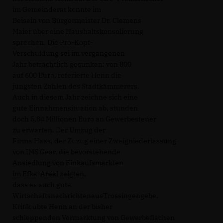
im Gemeinderat konnte im
Beisein von Bürgermeister Dr. Clemens
Maier über eine Haushaltskonsolierung
sprechen. Die Pro-Kopf-
Verschuldung sei im vergangenen
Jahr beträchtlich gesunken: von 800
auf 600 Euro, referierte Henn die
jüngsten Zahlen des Stadtkämmerers.
Auch in diesem Jahr zeichne sich eine
gute Einnahmensituation ab, stünden
doch 5,84 Millionen Euro an Gewerbesteuer
zu erwarten. Der Umzug der
Firma Haas, der Zuzug einer Zweigniederlassung
von IMS Gear, die bevorstehende
Ansiedlung von Einkaufsmärkten
im Efka-Areal zeigten,
dass es auch gute
WirtschaftsnachrichtenausTrossingengebe.
Kritik übte Henn an der bisher
schleppenden Vermarktung von Gewerbeflächen