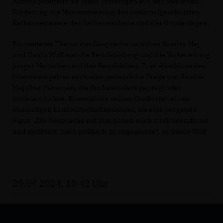
Aktuell profitiert die Stadt Trossingen aus der Städtebau-
Förderung zur Modernisierung des denkmalgeschützten
Rathauses sowie des Rathausanbaus und der Grünanlagen.
Ein weiteres Thema des Gesprächs zwischen Sandra Maj
und Guido Wolf war die Berufsbildung und die Vorbereitung
junger Menschen auf das Berufsleben. Zum Abschluss des
Interviews gab es noch eine persönliche Frage von Sandra
Maj über Personen, die ihn besonders geprägt oder
motiviert haben. Er erwähnte seinen Großvater, einen
ehemaligen Landwirtschaftsminister, als eine prägende
Figur. „Die Gespräche mit ihm haben mich stark beeinflusst
und motiviert, mich politisch zu engagieren“, so Guido Wolf
29.04.2024, 10:42 Uhr