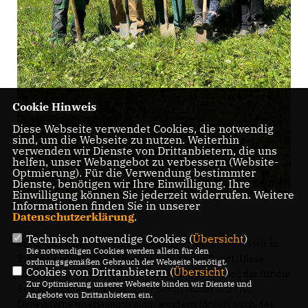
Cookie Hinweis
Diese Webseite verwendet Cookies, die notwendig
sind, um die Webseite zu nutzen. Weiterhin
verwenden wir Dienste von Drittanbietern, die uns
helfen, unser Webangebot zu verbessern (Website-
Optmierung). Für die Verwendung bestimmter
Dienste, benötigen wir Ihre Einwilligung. Ihre
Einwilligung können Sie jederzeit widerrufen. Weitere
Informationen finden Sie in unserer
Datenschutzerklärung
.
Technisch notwendige Cookies (
Übersicht
)
In Kooperation mit dem lokalen Imkerverein haben wir in
Die notwendigen Cookies werden allein für den
Trossingen zahlreiche Bienengehölze gepflanzt. Diese
ordnungsgemäßen Gebrauch der Webseite benötigt.
Cookies von Drittanbietern (
Übersicht
)
Aktion trägt nicht nur zum Schutz der Bienen bei, die für die
Zur Optimierung unserer Webseite binden wir Dienste und
Bestäubung und damit für die Biodiversität unserer
Angebote von Drittanbietern ein.
Ökosysteme unerlässlich sind, sondern fördert auch das