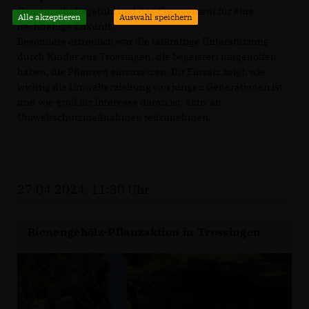
Gemeinschaftsgefühl und das Engagement für eine
Alle akzeptieren
Auswahl speichern
nachhaltige Zukunft.
Besonders erfreulich war die tatkräftige Unterstützung
durch Kinder aus Trossingen, die begeistert mitgeholfen
haben, die Pflanzen einzusetzen. Ihr Einsatz zeigt, wie
wichtig die Umwelterziehung von jungen Generationen ist
und wie groß ihr Interesse daran ist, aktiv an
Umweltschutzmaßnahmen teilzunehmen.
27.04.2024, 11:30 Uhr
Bienengehölz-Pflanzaktion in Trossingen